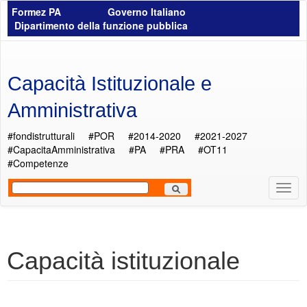
Salta al contenuto principale
Formez PA
Governo Italiano
Dipartimento della funzione pubblica
Capacità Istituzionale e
Amministrativa
#fondistrutturali
#POR
#2014-2020
#2021-2027
#CapacitaAmministrativa
#PA
#PRA
#OT11
#Competenze
Most
Men
Capacità istituzionale